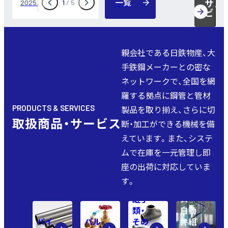
一覧
サス
日鉄物産とイゲタサンライズパイプ、
お知らせ
お知らせ
お知らせ
お知らせ
お知らせ
2025.11.12
2025.07.01
2025.07.01
2025.04.01
2025.04.01
1
/
5
ビリ
親会社である日鉄物産、大
手鉄鋼メーカーとの密な
ネットワークで、全国を網
羅する拠点に鋼管と管材
PRODUCTS & SERVICES
製品を取り揃え、さらに切
取扱商品・サービス
断・加工ができる機械を備
えています。また、システ
ムで在庫を一元管理し即
加工
座の出荷に対応していま
サー
す。
ビ
継手
ス・
類・
自動
パイ
バル
その
弁組