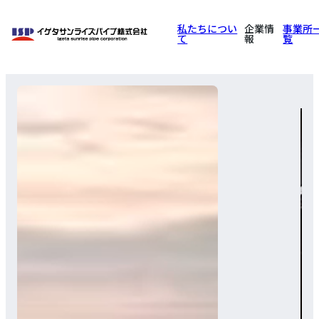
私たちについ
企業情
事業所
て
報
覧