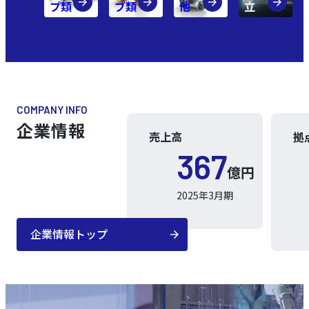
プ類
ブ類
他
立
COMPANY INFO
企業情報
売上高
拠
367
億円
2025年3月期
企業情報トップ