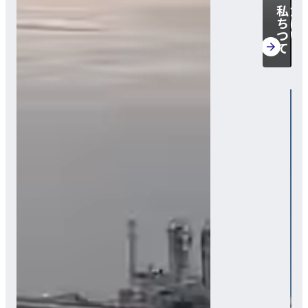
私た
ちに
つい
て