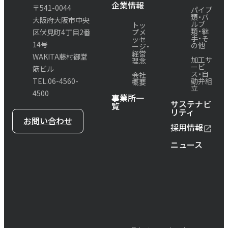
企業情報
〒541-0044
パイプ
類・バ
大阪府大阪市中央
ルブ
トッ
類・継
プメ
区伏見町4丁目2番
手・
そ
ッセ
14号
の他
ージ・
経営
WAKITA藤村御堂
加工サ
理念
ービ
筋ビル
ス・
自
会社
動弁組
TEL.06-4560-
概要
立
4500
事業所一
サステナビ
覧
リティ
お問い合わせ
採用情報
ニュース